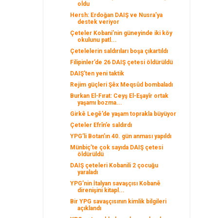
oldu
Hersh: Erdoğan DAIŞ ve Nusra’ya
destek veriyor
Çeteler Kobani’nin güneyinde iki köy
okulunu patl...
Çetelelerin saldırıları boşa çıkartıldı
Filipinler’de 26 DAIŞ çetesi öldürüldü
DAIŞ’ten yeni taktik
Rejim güçleri Şêx Meqsûd bombaladı
Burkan El-Fırat: Ceyş El-Eşayîr ortak
yaşamı bozma...
Girkê Legê’de yaşam toprakla büyüyor
Çeteler Efrîn’e saldırdı
YPG’li Botan’ın 40. gün anması yapıldı
Münbiç’te çok sayıda DAIŞ çetesi
öldürüldü
DAIŞ çeteleri Kobanili 2 çocuğu
yaraladı
YPG’nin İtalyan savaşçısı Kobanê
direnişini kitapl...
Bir YPG savaşçısının kimlik bilgileri
açıklandı