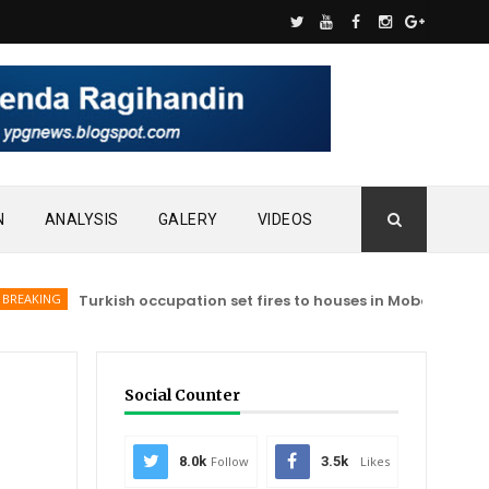
N
ANALYSIS
GALERY
VIDEOS
G
Turkish occupation set fires to houses in Mobata
AFRIN
Social Counter
8.0k
Follow
3.5k
Likes