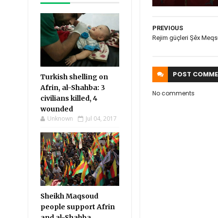
PREVIOUS
Rejim güçleri Şêx Meq
POST
COMME
Turkish shelling on
Afrin, al-Shahba: 3
No comments
civilians killed, 4
wounded
Unknown
Jul 04, 2017
Sheikh Maqsoud
people support Afrin
and al-Shahba