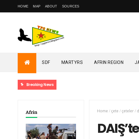
HOME
MAP
ABOUT
SOURCES
SDF
MARTYRS
AFRIN REGION
J
Breaking News
Home
/
çete
/
çeteler
/
Afrin
DAIŞ’te