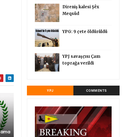
Direniş kalesi Şêx
Meqsûd
YPG: 9 çete öldürüldü
YPJ savaşçısı Çam
toprağa verildi
YPJ
COMMENTS
klama