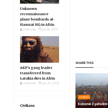
Unknown
reconnaissance
plane bombards al-
Hamzat HQ in Afrin
Unknown
Jul 08, 2018
SHARE THIS
AKP’s gang leader
transferred from
Latakia dies in Afrin
Unknown
Jun 23, 2018
KOBANE
Kobanê 3 şehidini 
Civilians