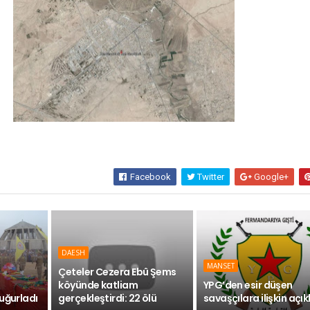
Facebook
Twitter
Google+
DAESH
MANSET
Çeteler Cezera Ebû Şems
köyünde katliam
YPG’den esir düşen
uğurladı
gerçekleştirdi: 22 ölü
savaşçılara ilişkin açı