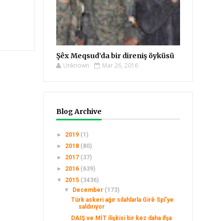
Şêx Meqsud’da bir direniş öyküsü
Unknown
Mar 26, 2016
Blog Archive
►
2019
(1)
►
2018
(80)
►
2017
(37)
►
2016
(639)
▼
2015
(3436)
▼
December
(173)
Türk askeri ağır silahlarla Girê Spî’ye
saldırıyor
DAIŞ ve MİT ilişkisi bir kez daha ifşa