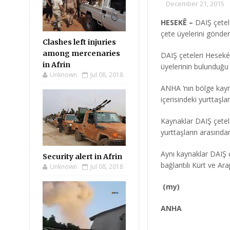
December 21, 2015
HESEKÊ –
DAIŞ çetel
çete üyelerini gönder
Clashes left injuries
among mercenaries
DAIŞ çeteleri Heseké
in Afrin
üyelerinin bulunduğu b
Unknown
Jul 08, 2018
ANHA ‘nın bölge kayna
içerisindeki yurttaş
Kaynaklar DAIŞ çetele
yurttaşların arasında
Aynı kaynaklar DAIŞ ç
Security alert in Afrin
bağlantılı Kürt ve Arap
Unknown
Jul 08, 2018
(my)
ANHA