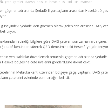
çete
,
çeteler
,
daesh
,
dais
,
ei
,
heseke
,
is
,
isid
,
isis
,
manset
eri göçmen adı altında Şedadê ‘li yurttaşların arasından Heseké bölges
iyor.
 güneyindeki Şedadê ‘den göçmen olarak gelenlerin arasında DAIŞ çe
elirtiliyor.
klarından edindiği bilgilere göre DAIŞ çeteleri son zamanlarda çaresiz
ları Şedadê kentinden sürerek QSD denetimindeki Heseké ‘ye gönderiyor
rinin yeni saldırılar düzenlemek amacıyla göçmen adı altında Şedadê ‘
n Heseké bölgesine çete üyelerini gönderdiğine dikkat çekti.
etelerinin Mebrûka kenti üzerinden bölgeye geçiş yaptığını, DAIŞ çetele
ların çetelerini evlerinde barındırdığını belirtti.