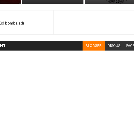
sûd bombaladı
NT
BLOGGER
DISQUS
FAC