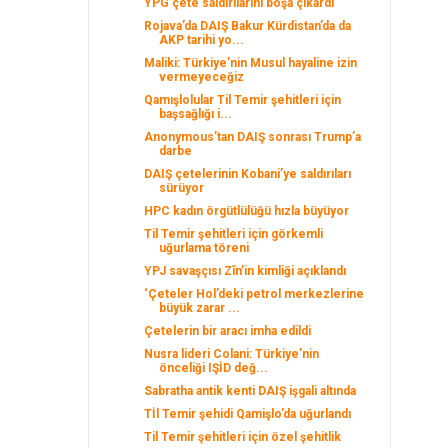
YPG çete saldırılarını boşa çıkardı
Rojava’da DAIŞ Bakur Kürdistan’da da
AKP tarihi yo...
Maliki: Türkiye’nin Musul hayaline izin
vermeyeceğiz
Qamışlolular Til Temir şehitleri için
başsağlığı i...
Anonymous’tan DAIŞ sonrası Trump’a
darbe
DAIŞ çetelerinin Kobani’ye saldırıları
sürüyor
HPC kadın örgütlülüğü hızla büyüyor
Til Temir şehitleri için görkemli
uğurlama töreni
YPJ savaşçısı Zîn’in kimliği açıklandı
‘Çeteler Hol’deki petrol merkezlerine
büyük zarar ...
Çetelerin bir aracı imha edildi
Nusra lideri Colani: Türkiye’nin
önceliği IŞİD değ...
Sabratha antik kenti DAIŞ işgali altında
Tİl Temir şehidi Qamişlo’da uğurlandı
Til Temir şehitleri için özel şehitlik