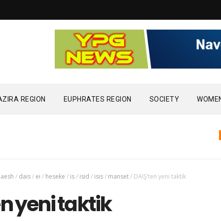
AZIRA REGION
EUPHRATES REGION
SOCIETY
WOME
BREAKIN
daesh
/
dais
/
ei
/
heseke
/
is
/
isid
/
isis
/
manset
/
DAIŞ’ten yeni taktik
n yeni taktik