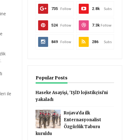
735
Follow
2.8k
Subs
ine
524
Follow
7.3k
Follow
te
849
Follow
286
Subs
lik
.
li
Popular Posts
Haseke Asayişi, 'IŞİD lojistikçisi'ni
ri ile
yakaladı
Rojava’da ilk
Enternasyonalist
Özgürlük Taburu
kuruldu