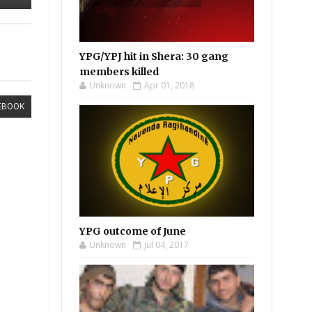
YPG/YPJ hit in Shera: 30 gang
members killed
Unknown
Apr 01, 2018
EBOOK
YPG outcome of June
Unknown
Jul 04, 2017