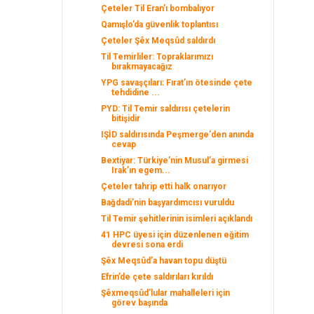
Çeteler Til Eran’ı bombalıyor
Qamışlo’da güvenlik toplantısı
Çeteler Şêx Meqsûd saldırdı
Til Temirliler: Topraklarımızı
bırakmayacağız
YPG savaşçıları: Fırat’ın ötesinde çete
tehdidine ...
PYD: Til Temir saldırısı çetelerin
bitişidir
IŞİD saldırısında Peşmerge'den anında
cevap
Bextiyar: Türkiye’nin Musul’a girmesi
Irak’ın egem...
Çeteler tahrip etti halk onarıyor
Bağdadi’nin başyardımcısı vuruldu
Til Temir şehitlerinin isimleri açıklandı
41 HPC üyesi için düzenlenen eğitim
devresi sona erdi
Şêx Meqsûd’a havan topu düştü
Efrin’de çete saldırıları kırıldı
Şêxmeqsûd’lular mahalleleri için
görev başında